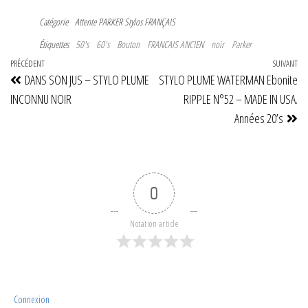
Catégorie
Attente
PARKER
Stylos FRANÇAIS
Étiquettes
50's
60's
Bouton
FRANCAIS ANCIEN
noir
Parker
Navigation
Article
PRÉCÉDENT
SUIVANT
Art
DANS SON JUS – STYLO PLUME
STYLO PLUME WATERMAN Ebonite
de
précédent
su
INCONNU NOIR
RIPPLE N°52 – MADE IN USA.
l’article
Années 20’s
0
Notation article
Connexion