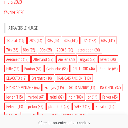
mars 2020
février 2020
A TRAVERS LE NUAGE
18 carats
(16)
20'S
(44)
30's
(66)
40's
(141)
50's
(182)
60's
(141)
70's
(56)
80's
(25)
90's
(25)
2000'S
(20)
accordeon
(20)
Aerometric
(18)
Allemand
(33)
Ancien
(73)
anglais
(32)
Bayard
(20)
bille
(12)
Bouton
(52)
Cartouche
(88)
CELLULOID
(46)
Ebonite
(68)
EDACOTO
(19)
Eversharp
(10)
FRANCAIS ANCIEN
(113)
FRANCAIS VINTAGE
(64)
Français
(115)
GOLD STARRY
(11)
INCONNU
(37)
levier
(115)
marbré
(67)
métal
(92)
noir
(189)
or
(14)
Parker
(45)
Pelikan
(13)
piston
(37)
plaqué Or
(23)
SAFETY
(18)
Sheaffer
(16)
USA
(68)
vert
(15)
vintage
(80)
WATERMAN
(76)
Gérer le consentement aux cookies
WATERMAN VINTAGE
(35)
woodgrain
(14)