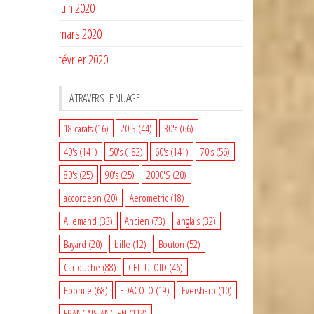
juin 2020
mars 2020
février 2020
A TRAVERS LE NUAGE
18 carats
(16)
20'S
(44)
30's
(66)
40's
(141)
50's
(182)
60's
(141)
70's
(56)
80's
(25)
90's
(25)
2000'S
(20)
accordeon
(20)
Aerometric
(18)
Allemand
(33)
Ancien
(73)
anglais
(32)
Bayard
(20)
bille
(12)
Bouton
(52)
Cartouche
(88)
CELLULOID
(46)
Ebonite
(68)
EDACOTO
(19)
Eversharp
(10)
FRANCAIS ANCIEN
(113)