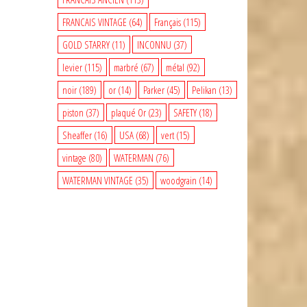
FRANCAIS VINTAGE
(64)
Français
(115)
GOLD STARRY
(11)
INCONNU
(37)
levier
(115)
marbré
(67)
métal
(92)
noir
(189)
or
(14)
Parker
(45)
Pelikan
(13)
piston
(37)
plaqué Or
(23)
SAFETY
(18)
Sheaffer
(16)
USA
(68)
vert
(15)
vintage
(80)
WATERMAN
(76)
WATERMAN VINTAGE
(35)
woodgrain
(14)