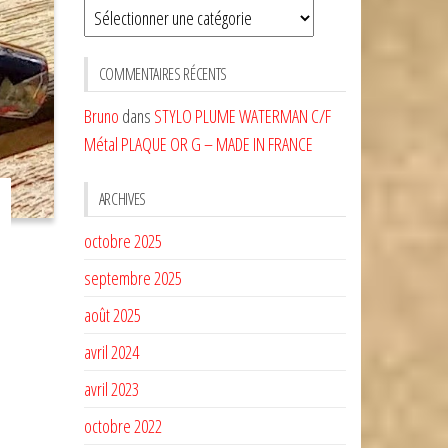
Sélectionnez
une
CATÉGORIE
COMMENTAIRES RÉCENTS
Bruno
dans
STYLO PLUME WATERMAN C/F
Métal PLAQUE OR G – MADE IN FRANCE
ARCHIVES
octobre 2025
septembre 2025
août 2025
avril 2024
avril 2023
octobre 2022