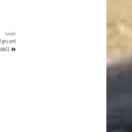
SUIVANT
Article
gris vert
suivant
FRANCE