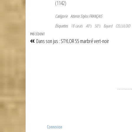
(1142)
Catégorie
Attente
Stylos FRANÇAIS
Étiquettes
18 carats
40's
50's
Bayard
CELLULOID
Navigation
Article
PRÉCÉDENT
Dans son jus : STYLOR 55 marbré vert-noir
de
précédent
l’article
Connexion