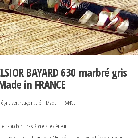
ELSIOR BAYARD 630 marbré gris
 Made in FRANCE
 gris vert rouge nacré – Made in FRANCE
 le capuchon. Très Bon état extérieur.
 usuelle chez cette marque. Clip métal avec gravure flèche ». 3 bagues