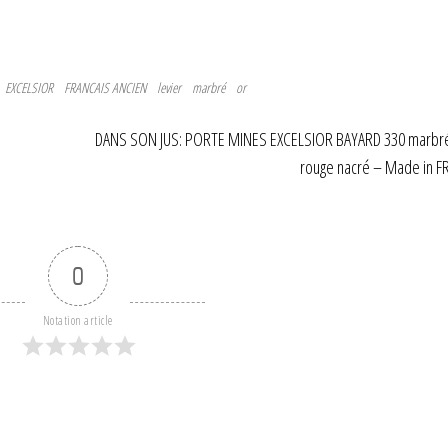
EXCELSIOR
FRANCAIS ANCIEN
levier
marbré
or
DANS SON JUS: PORTE MINES EXCELSIOR BAYARD 330 marbré 
rouge nacré – Made in 
0
Notation article