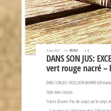
9 mai 2022
Par
BRUNO
0
DANS SON JUS: EXC
vert rouge nacré –
DANS SON JUS: EXCELSIOR BAYARD 630 marbré
Stylo dans son jus.
Traces d’usure. Pas de coups sur le corps et
– Capuchon en Celluloïd marbré. Déformation