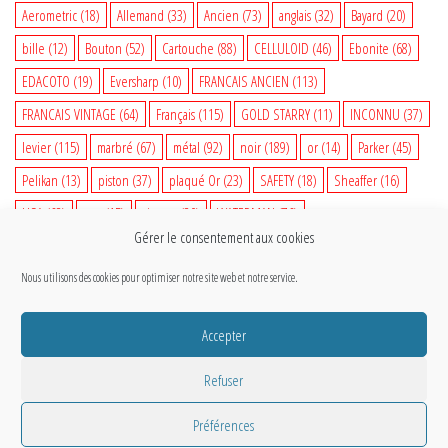
Aerometric
(18)
Allemand
(33)
Ancien
(73)
anglais
(32)
Bayard
(20)
bille
(12)
Bouton
(52)
Cartouche
(88)
CELLULOID
(46)
Ebonite
(68)
EDACOTO
(19)
Eversharp
(10)
FRANCAIS ANCIEN
(113)
FRANCAIS VINTAGE
(64)
Français
(115)
GOLD STARRY
(11)
INCONNU
(37)
levier
(115)
marbré
(67)
métal
(92)
noir
(189)
or
(14)
Parker
(45)
Pelikan
(13)
piston
(37)
plaqué Or
(23)
SAFETY
(18)
Sheaffer
(16)
USA
(68)
vert
(15)
vintage
(80)
WATERMAN
(76)
Gérer le consentement aux cookies
WATERMAN VINTAGE
(35)
woodgrain
(14)
Nous utilisons des cookies pour optimiser notre site web et notre service.
@Copyright CETOUT.NET
Accepter
Refuser
Préférences
Fièrement propulsé par
WordPress
|
Thème :
Envo Storefront