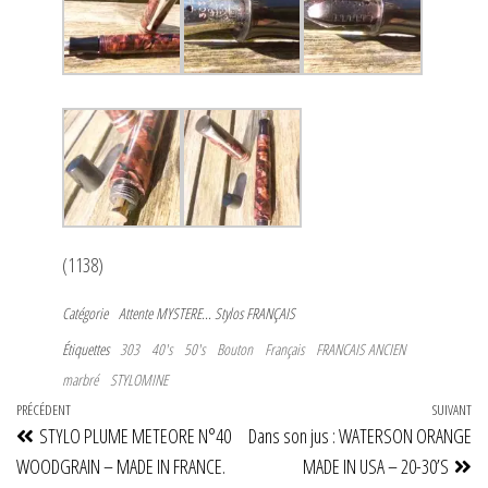
(1138)
Catégorie
Attente
MYSTERE...
Stylos FRANÇAIS
Étiquettes
303
40's
50's
Bouton
Français
FRANCAIS ANCIEN
marbré
STYLOMINE
Navigation
Article
PRÉCÉDENT
SUIVANT
Art
STYLO PLUME METEORE N°40
Dans son jus : WATERSON ORANGE
de
précédent
su
WOODGRAIN – MADE IN FRANCE.
MADE IN USA – 20-30’S
l’article