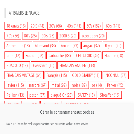
A TRAVERS LE NUAGE
18 carats
(16)
20'S
(44)
30's
(66)
40's
(141)
50's
(182)
60's
(141)
70's
(56)
80's
(25)
90's
(25)
2000'S
(20)
accordeon
(20)
Aerometric
(18)
Allemand
(33)
Ancien
(73)
anglais
(32)
Bayard
(20)
bille
(12)
Bouton
(52)
Cartouche
(88)
CELLULOID
(46)
Ebonite
(68)
EDACOTO
(19)
Eversharp
(10)
FRANCAIS ANCIEN
(113)
FRANCAIS VINTAGE
(64)
Français
(115)
GOLD STARRY
(11)
INCONNU
(37)
levier
(115)
marbré
(67)
métal
(92)
noir
(189)
or
(14)
Parker
(45)
Pelikan
(13)
piston
(37)
plaqué Or
(23)
SAFETY
(18)
Sheaffer
(16)
USA
(68)
vert
(15)
vintage
(80)
WATERMAN
(76)
Gérer le consentement aux cookies
WATERMAN VINTAGE
(35)
woodgrain
(14)
Nous utilisons des cookies pour optimiser notre site web et notre service.