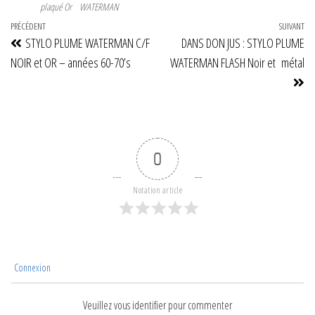
plaqué Or
WATERMAN
Navigation
Article
PRÉCÉDENT
SUIVANT
Art
STYLO PLUME WATERMAN C/F
DANS DON JUS : STYLO PLUME
de
précédent
su
NOIR et OR – années 60-70’s
WATERMAN FLASH Noir et métal
l’article
0
Notation article
Connexion
Veuillez vous identifier pour commenter