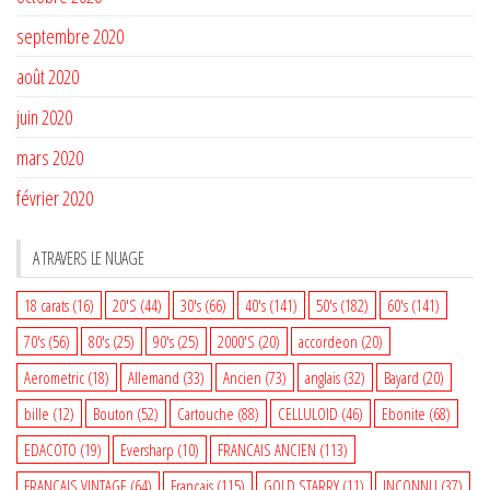
septembre 2020
août 2020
juin 2020
mars 2020
février 2020
A TRAVERS LE NUAGE
18 carats
(16)
20'S
(44)
30's
(66)
40's
(141)
50's
(182)
60's
(141)
70's
(56)
80's
(25)
90's
(25)
2000'S
(20)
accordeon
(20)
Aerometric
(18)
Allemand
(33)
Ancien
(73)
anglais
(32)
Bayard
(20)
bille
(12)
Bouton
(52)
Cartouche
(88)
CELLULOID
(46)
Ebonite
(68)
EDACOTO
(19)
Eversharp
(10)
FRANCAIS ANCIEN
(113)
FRANCAIS VINTAGE
(64)
Français
(115)
GOLD STARRY
(11)
INCONNU
(37)