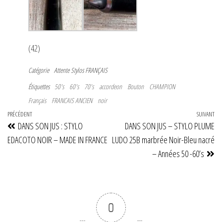
(42)
Catégorie
Attente
Stylos FRANÇAIS
Étiquettes
50's
60's
70's
accordeon
Bouton
CHAMPION
Français
FRANCAIS ANCIEN
noir
Navigation
Article
PRÉCÉDENT
SUIVANT
Art
DANS SON JUS : STYLO
DANS SON JUS – STYLO PLUME
de
précédent
su
EDACOTO NOIR – MADE IN FRANCE
LUDO 25B marbrée Noir-Bleu nacré
l’article
– Années 50 -60’s
0