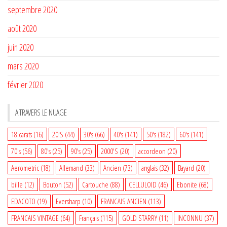
septembre 2020
août 2020
juin 2020
mars 2020
février 2020
A TRAVERS LE NUAGE
18 carats
(16)
20'S
(44)
30's
(66)
40's
(141)
50's
(182)
60's
(141)
70's
(56)
80's
(25)
90's
(25)
2000'S
(20)
accordeon
(20)
Aerometric
(18)
Allemand
(33)
Ancien
(73)
anglais
(32)
Bayard
(20)
bille
(12)
Bouton
(52)
Cartouche
(88)
CELLULOID
(46)
Ebonite
(68)
EDACOTO
(19)
Eversharp
(10)
FRANCAIS ANCIEN
(113)
FRANCAIS VINTAGE
(64)
Français
(115)
GOLD STARRY
(11)
INCONNU
(37)