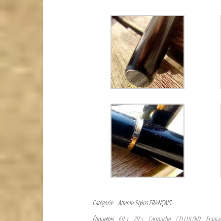
Catégorie
Attente
Stylos FRANÇAIS
Étiquettes
60's
70's
Cartouche
CELLULOID
França