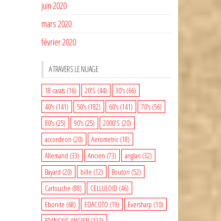
juin 2020
mars 2020
février 2020
A TRAVERS LE NUAGE
18 carats
(16)
20'S
(44)
30's
(66)
40's
(141)
50's
(182)
60's
(141)
70's
(56)
80's
(25)
90's
(25)
2000'S
(20)
accordeon
(20)
Aerometric
(18)
Allemand
(33)
Ancien
(73)
anglais
(32)
Bayard
(20)
bille
(12)
Bouton
(52)
Cartouche
(88)
CELLULOID
(46)
Ebonite
(68)
EDACOTO
(19)
Eversharp
(10)
FRANCAIS ANCIEN
(113)