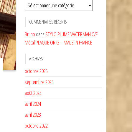
Sélectionnez
une
CATÉGORIE
COMMENTAIRES RÉCENTS
Bruno
dans
STYLO PLUME WATERMAN C/F
Métal PLAQUE OR G – MADE IN FRANCE
ARCHIVES
octobre 2025
septembre 2025
août 2025
avril 2024
avril 2023
octobre 2022