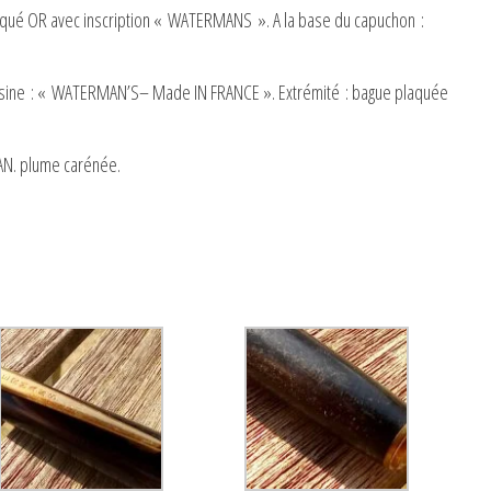
laqué OR avec inscription « WATERMANS ». A la base du capuchon :
a résine : « WATERMAN’S– Made IN FRANCE ». Extrémité : bague plaquée
AN. plume carénée.