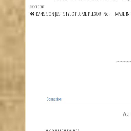
Navigation
Article
PRÉCÉDENT
DANS SON JUS : STYLO PLUME PLEXOR Noir – MADE IN 
de
précédent
l’article
Connexion
Veuil
0
COMMENTAIRES