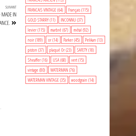
SUIVANT
Article
FRANCAIS VINTAGE
(64)
Français
(115)
 MADE IN
suivant
GOLD STARRY
(11)
INCONNU
(37)
ANCE.
levier
(115)
marbré
(67)
métal
(92)
noir
(189)
or
(14)
Parker
(45)
Pelikan
(13)
piston
(37)
plaqué Or
(23)
SAFETY
(18)
Sheaffer
(16)
USA
(68)
vert
(15)
vintage
(80)
WATERMAN
(76)
WATERMAN VINTAGE
(35)
woodgrain
(14)