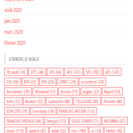
août 2020
juin 2020
mars 2020
février 2020
A TRAVERS LE NUAGE
18 carats
(16)
20'S
(44)
30's
(66)
40's
(141)
50's
(182)
60's
(141)
70's
(56)
80's
(25)
90's
(25)
2000'S
(20)
accordeon
(20)
Aerometric
(18)
Allemand
(33)
Ancien
(73)
anglais
(32)
Bayard
(20)
bille
(12)
Bouton
(52)
Cartouche
(88)
CELLULOID
(46)
Ebonite
(68)
EDACOTO
(19)
Eversharp
(10)
FRANCAIS ANCIEN
(113)
FRANCAIS VINTAGE
(64)
Français
(115)
GOLD STARRY
(11)
INCONNU
(37)
levier
(115)
marbré
(67)
métal
(92)
noir
(189)
or
(14)
Parker
(45)