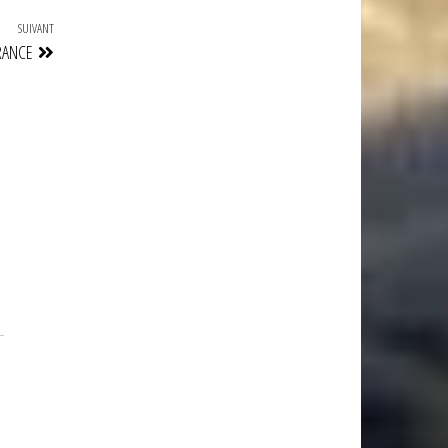
SUIVANT
Article
RANCE
suivant