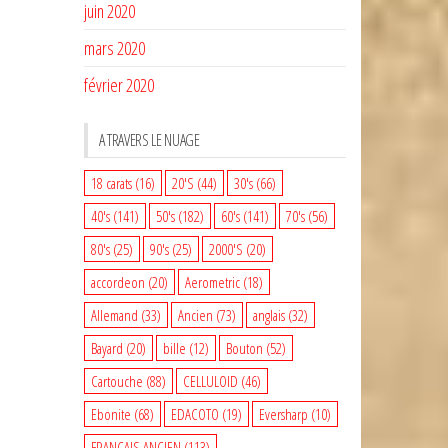
juin 2020
mars 2020
février 2020
A TRAVERS LE NUAGE
18 carats
(16)
20'S
(44)
30's
(66)
40's
(141)
50's
(182)
60's
(141)
70's
(56)
80's
(25)
90's
(25)
2000'S
(20)
accordeon
(20)
Aerometric
(18)
Allemand
(33)
Ancien
(73)
anglais
(32)
Bayard
(20)
bille
(12)
Bouton
(52)
Cartouche
(88)
CELLULOID
(46)
Ebonite
(68)
EDACOTO
(19)
Eversharp
(10)
FRANCAIS ANCIEN
(113)