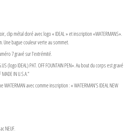
r, clip métal doré avec logo « IDEAL » et inscription «WATERMANS».
n. Une bague couleur verte au sommet.
méro 7 gravé sur l’extrémité.
G.US (logo IDEAL) PAT. OFF FOUNTAIN PEN». Au bout du corps est gravé
 MADE IN U.S.A.”
lume WATERMAN avec comme inscription : « WATERMAN’S IDEAL NEW
sac NEUF.