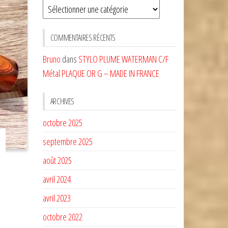
Sélectionnez
une
CATÉGORIE
COMMENTAIRES RÉCENTS
Bruno
dans
STYLO PLUME WATERMAN C/F
Métal PLAQUE OR G – MADE IN FRANCE
ARCHIVES
octobre 2025
septembre 2025
août 2025
avril 2024
avril 2023
octobre 2022