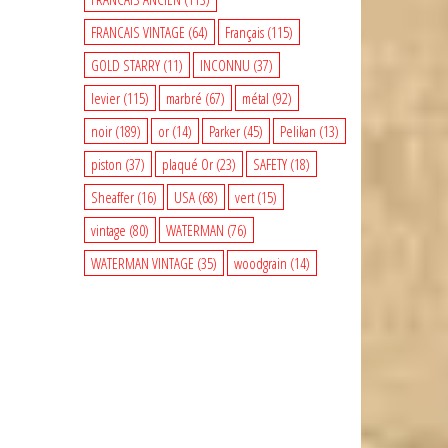
FRANCAIS VINTAGE
(64)
Français
(115)
GOLD STARRY
(11)
INCONNU
(37)
levier
(115)
marbré
(67)
métal
(92)
noir
(189)
or
(14)
Parker
(45)
Pelikan
(13)
piston
(37)
plaqué Or
(23)
SAFETY
(18)
Sheaffer
(16)
USA
(68)
vert
(15)
vintage
(80)
WATERMAN
(76)
WATERMAN VINTAGE
(35)
woodgrain
(14)