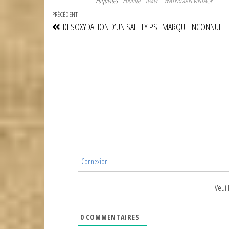
Étiquettes
Ebonite
levier
WATERMAN VINTAGE
Navigation
Article
PRÉCÉDENT
DESOXYDATION D’UN SAFETY PSF MARQUE INCONNUE
de
précédent
l’article
Connexion
Veuil
0
COMMENTAIRES