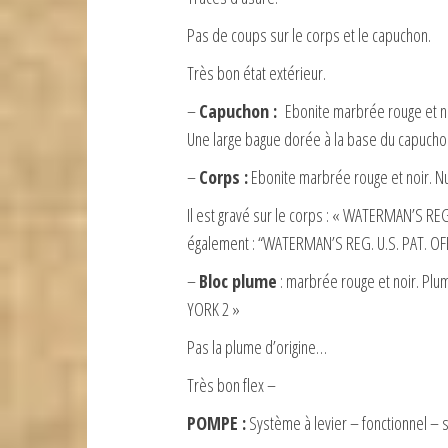
Pas de coups sur le corps et le capuchon.
Très bon état extérieur.
–
Capuchon :
Ebonite marbrée rouge et noi
Une large bague dorée à la base du capucho
–
Corps :
Ebonite marbrée rouge et noir. Nu
Il est gravé sur le corps : « WATERMAN’S RE
également : “WATERMAN’S REG. U.S. PAT. OFF
–
Bloc plume
: marbrée rouge et noir. P
YORK 2 »
Pas la plume d’origine…
Très bon flex –
POMPE :
Système à levier – fonctionnel – 