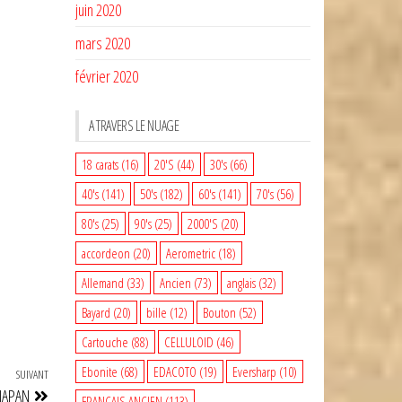
juin 2020
mars 2020
février 2020
A TRAVERS LE NUAGE
18 carats
(16)
20'S
(44)
30's
(66)
40's
(141)
50's
(182)
60's
(141)
70's
(56)
80's
(25)
90's
(25)
2000'S
(20)
accordeon
(20)
Aerometric
(18)
Allemand
(33)
Ancien
(73)
anglais
(32)
Bayard
(20)
bille
(12)
Bouton
(52)
Cartouche
(88)
CELLULOID
(46)
Ebonite
(68)
EDACOTO
(19)
Eversharp
(10)
SUIVANT
Article
JAPAN
suivant
FRANCAIS ANCIEN
(113)