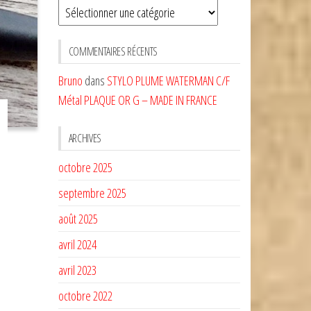
Sélectionnez
une
CATÉGORIE
COMMENTAIRES RÉCENTS
Bruno
dans
STYLO PLUME WATERMAN C/F
Métal PLAQUE OR G – MADE IN FRANCE
ARCHIVES
octobre 2025
septembre 2025
août 2025
avril 2024
avril 2023
octobre 2022