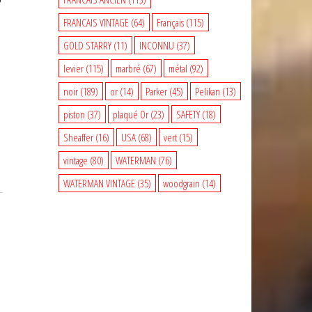
FRANCAIS VINTAGE
(64)
Français
(115)
GOLD STARRY
(11)
INCONNU
(37)
levier
(115)
marbré
(67)
métal
(92)
noir
(189)
or
(14)
Parker
(45)
Pelikan
(13)
piston
(37)
plaqué Or
(23)
SAFETY
(18)
Sheaffer
(16)
USA
(68)
vert
(15)
vintage
(80)
WATERMAN
(76)
WATERMAN VINTAGE
(35)
woodgrain
(14)