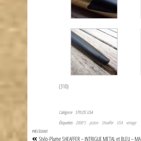
(310)
Catégorie
STYLOS USA
Étiquettes
2000'S
piston
Sheaffer
USA
vintage
Navigation
Article
PRÉCÉDENT
Stylo-Plume SHEAFFER – INTRIGUE METAL et BLEU – MA
précédent