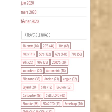
juin 2020
mars 2020
février 2020
A TRAVERS LE NUAGE
18 carats
(16)
20'S
(44)
30's
(66)
40's
(141)
50's
(182)
60's
(141)
70's
(56)
80's
(25)
90's
(25)
2000'S
(20)
accordeon
(20)
Aerometric
(18)
Allemand
(33)
Ancien
(73)
anglais
(32)
Bayard
(20)
bille
(12)
Bouton
(52)
Cartouche
(88)
CELLULOID
(46)
Ebonite
(68)
EDACOTO
(19)
Eversharp
(10)
FRANCAIS ANCIEN
(113)