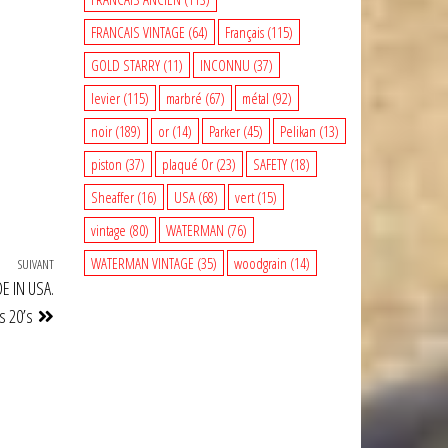
FRANCAIS VINTAGE
(64)
Français
(115)
GOLD STARRY
(11)
INCONNU
(37)
levier
(115)
marbré
(67)
métal
(92)
noir
(189)
or
(14)
Parker
(45)
Pelikan
(13)
piston
(37)
plaqué Or
(23)
SAFETY
(18)
Sheaffer
(16)
USA
(68)
vert
(15)
vintage
(80)
WATERMAN
(76)
WATERMAN VINTAGE
(35)
woodgrain
(14)
SUIVANT
Article
 IN USA.
suivant
s 20’s