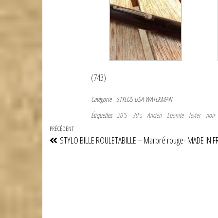
(743)
Catégorie
STYLOS USA
WATERMAN
Étiquettes
20'S
30's
Ancien
Ebonite
levier
noir
Navigation
Article
PRÉCÉDENT
STYLO BILLE ROULETABILLE – Marbré rouge- MADE IN F
de
précédent
l’article