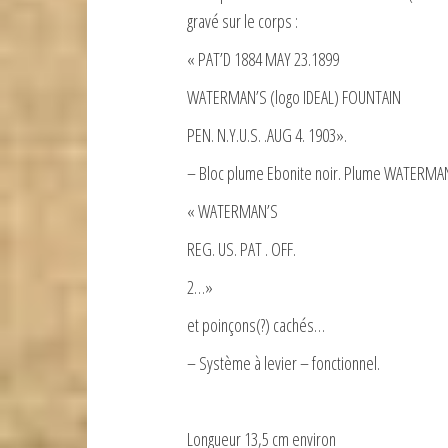
gravé sur le corps :
« PAT’D 1884 MAY 23.1899
WATERMAN’S (logo IDEAL) FOUNTAIN
PEN. N.Y.U.S. .AUG 4. 1903».
– Bloc plume Ebonite noir. Plume WATERMAN
« WATERMAN’S
REG. US. PAT . OFF.
2…»
et poinçons(?) cachés…
– Système à levier – fonctionnel.
Longueur 13,5 cm environ