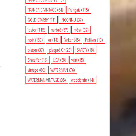
FRANCAIS VINTAGE
(64)
Français
(115)
GOLD STARRY
(11)
INCONNU
(37)
levier
(115)
marbré
(67)
métal
(92)
noir
(189)
or
(14)
Parker
(45)
Pelikan
(13)
piston
(37)
plaqué Or
(23)
SAFETY
(18)
Sheaffer
(16)
USA
(68)
vert
(15)
vintage
(80)
WATERMAN
(76)
WATERMAN VINTAGE
(35)
woodgrain
(14)