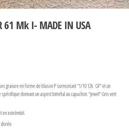
R 61 Mk I- MADE IN USA
avec gravure en forme de blason P surmontant “1/10 12k GF” et un
 spécifique donnant un aspect bimétal au capuchon. “jewel” Gris vert
rt en extrémité.
e dorée.