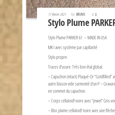
17 février 2021
Par
BRUNO
0
Stylo Plume PARKE
Stylo Plume PARKER 61 – MADE IN USA
MK I avec système par capillarité
Stylo propre.
Traces d’usure. Très bon état global.
– Capuchon (intact) Plaqué-Or “Goldfilled” 
autre blason vide surmonté d’un P – Gravure
en sommet du capuchon.
– Corps celluloid? noire avec “jewel” Gris ve
– Bloc plume celluloid? noire avec une flèch