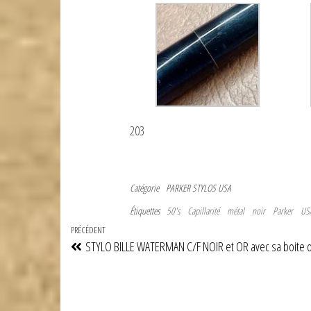
203
Catégorie
PARKER
STYLOS USA
Étiquettes
50's
Capillarité
métal
noir
Parker
US
Navigation
Article
PRÉCÉDENT
STYLO BILLE WATERMAN C/F NOIR et OR avec sa boite d
de
précédent
l’article