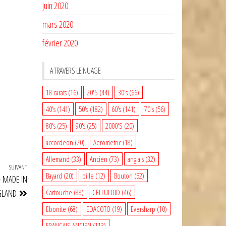
juin 2020
mars 2020
février 2020
A TRAVERS LE NUAGE
18 carats
(16)
20'S
(44)
30's
(66)
40's
(141)
50's
(182)
60's
(141)
70's
(56)
80's
(25)
90's
(25)
2000'S
(20)
accordeon
(20)
Aerometric
(18)
Allemand
(33)
Ancien
(73)
anglais
(32)
SUIVANT
Article
Bayard
(20)
bille
(12)
Bouton
(52)
– MADE IN
suivant
GLAND
Cartouche
(88)
CELLULOID
(46)
Ebonite
(68)
EDACOTO
(19)
Eversharp
(10)
FRANCAIS ANCIEN
(113)