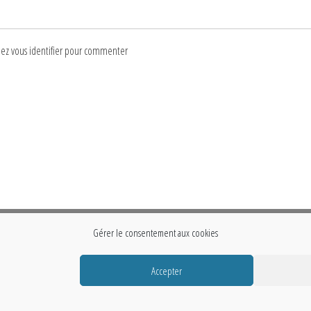
lez vous identifier pour commenter
Gérer le consentement aux cookies
Accepter
Fièrement propulsé par
WordPress
|
Thème :
Envo Storefront