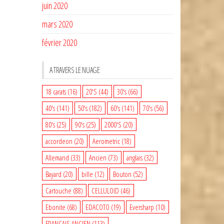
juin 2020
mars 2020
février 2020
A TRAVERS LE NUAGE
18 carats
(16)
20'S
(44)
30's
(66)
40's
(141)
50's
(182)
60's
(141)
70's
(56)
80's
(25)
90's
(25)
2000'S
(20)
accordeon
(20)
Aerometric
(18)
Allemand
(33)
Ancien
(73)
anglais
(32)
Bayard
(20)
bille
(12)
Bouton
(52)
Cartouche
(88)
CELLULOID
(46)
Ebonite
(68)
EDACOTO
(19)
Eversharp
(10)
FRANCAIS ANCIEN
(113)