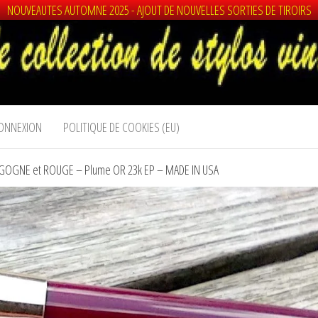
NOUVEAUTES AUTOMNE 2025 - AJOUT DE NOUVELLES SORTIES DE TIROIRS
ONNEXION
POLITIQUE DE COOKIES (EU)
RGOGNE et ROUGE – Plume OR 23k EP – MADE IN USA