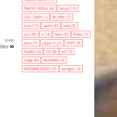
FRANCAIS VINTAGE
(64)
Français
(115)
GOLD STARRY
(11)
INCONNU
(37)
levier
(115)
marbré
(67)
métal
(92)
noir
(189)
or
(14)
Parker
(45)
Pelikan
(13)
SUIVANT
Article
piston
(37)
plaqué Or
(23)
SAFETY
(18)
élière
suivant
Sheaffer
(16)
USA
(68)
vert
(15)
vintage
(80)
WATERMAN
(76)
WATERMAN VINTAGE
(35)
woodgrain
(14)