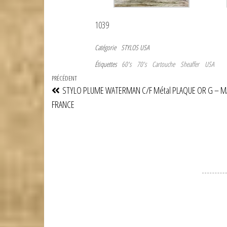
1039
Catégorie
STYLOS USA
Étiquettes
60's
70's
Cartouche
Sheaffer
USA
Navigation
Article
PRÉCÉDENT
STYLO PLUME WATERMAN C/F Métal PLAQUE OR G – M
de
précédent
FRANCE
l’article