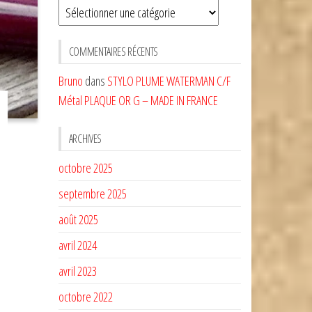
Sélectionnez
une
CATÉGORIE
COMMENTAIRES RÉCENTS
Bruno
dans
STYLO PLUME WATERMAN C/F
Métal PLAQUE OR G – MADE IN FRANCE
ARCHIVES
octobre 2025
septembre 2025
août 2025
avril 2024
avril 2023
octobre 2022