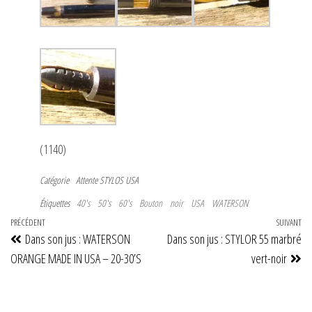
(1140)
Catégorie
Attente
STYLOS USA
Étiquettes
40's
50's
60's
Bouton
noir
USA
WATERSON
Navigation
Article
PRÉCÉDENT
SUIVANT
Art
Dans son jus : WATERSON
Dans son jus : STYLOR 55 marbré
de
précédent
su
ORANGE MADE IN USA – 20-30’S
vert-noir
l’article