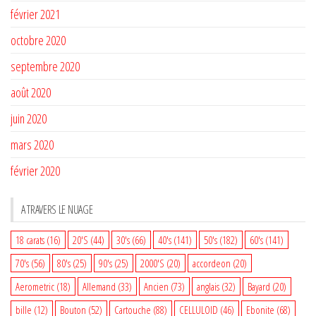
février 2021
octobre 2020
septembre 2020
août 2020
juin 2020
mars 2020
février 2020
A TRAVERS LE NUAGE
18 carats
(16)
20'S
(44)
30's
(66)
40's
(141)
50's
(182)
60's
(141)
70's
(56)
80's
(25)
90's
(25)
2000'S
(20)
accordeon
(20)
Aerometric
(18)
Allemand
(33)
Ancien
(73)
anglais
(32)
Bayard
(20)
bille
(12)
Bouton
(52)
Cartouche
(88)
CELLULOID
(46)
Ebonite
(68)